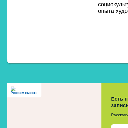
социокуль
опыта худо
Решаем вместе
Есть 
запис
Расскажи