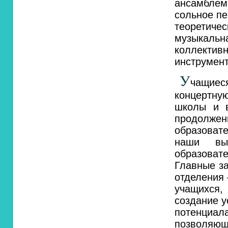
ансамблем,
сольное пе
теоретиче
музыкальна
коллект
инструмен
У
чащие
концертну
школы и в
продолже
образоват
наши вы
образоват
Главные за
отделения 
учащихся
создание у
потенциал
позволяющ