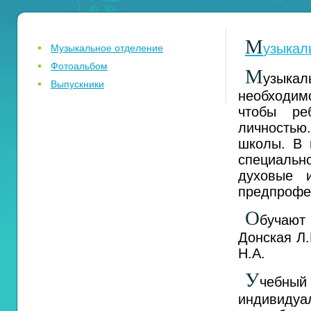
М
узыкал
Музыкальное отделение
Фотоальбом
М
узыкал
Выпускники
необходимо
чтобы ре
личностью.
школы. В 
специально
духовые 
предпрофес
О
бучают
Донская Л.
Н.А.
У
чебный 
индивидуа