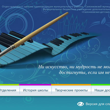
Отдел культуры и туризма администрации муниципального района - Сапожковский муни
Муниципальное бюджетное учреждение дополнительно
«Сапожковская детская
Ни искусство, ни мудрость не м
достигнуты, если им не
Отделения
История школы
Творческие проекты
Наши до
Версия для с