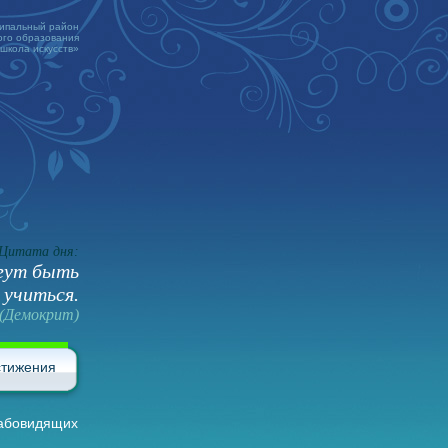
ципальный район
го образования
 школа искусств»
Цитата дня:
огут быть
 учиться.
(Демокрит)
стижения
лабовидящих