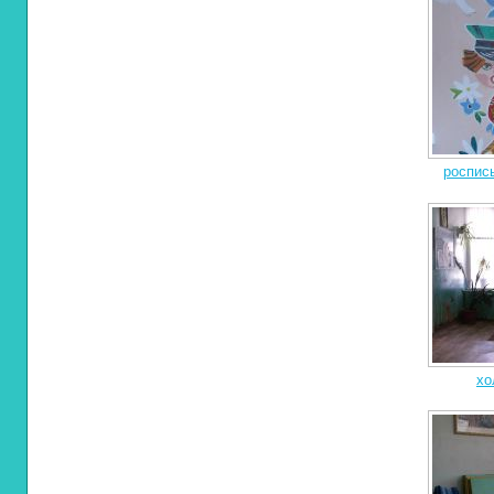
роспис
хо