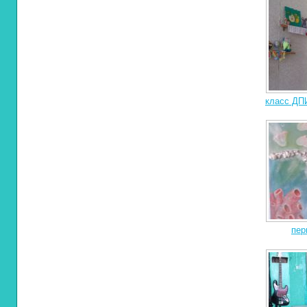
класс ДПИ
пер