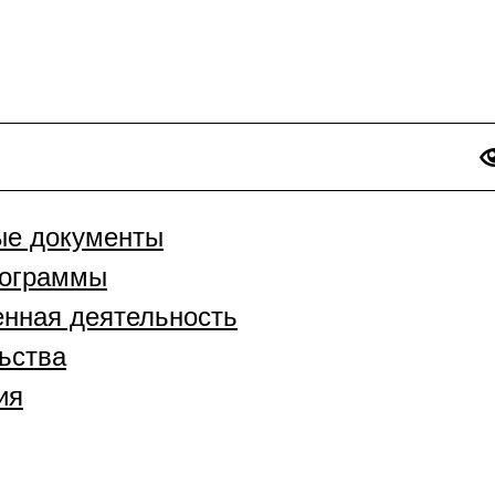
ые документы
рограммы
енная деятельность
ьства
ия