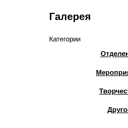
Галерея
Категории
Отделе
Меропри
Творчес
Друго