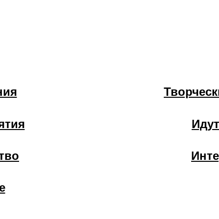
ния
Творческ
ятия
Идут
тво
Инт
е