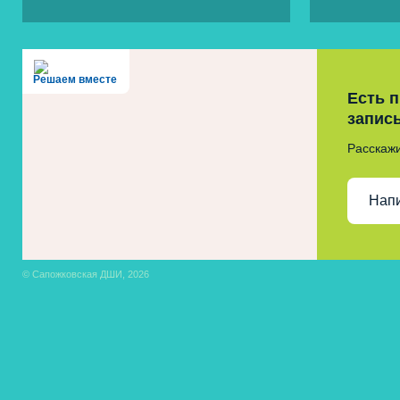
Решаем вместе
Есть 
запис
Расскажи
Нап
© Сапожковская ДШИ, 2026